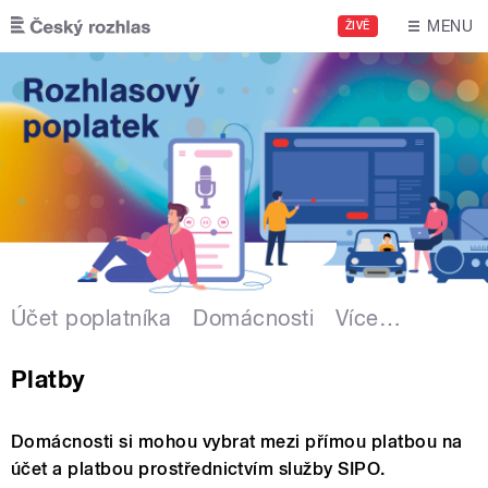
Přejít k hlavnímu obsahu
MENU
ŽIVĚ
Účet poplatníka
Domácnosti
Více
…
Platby
Domácnosti si mohou vybrat mezi přímou platbou na
účet a platbou prostřednictvím služby SIPO.