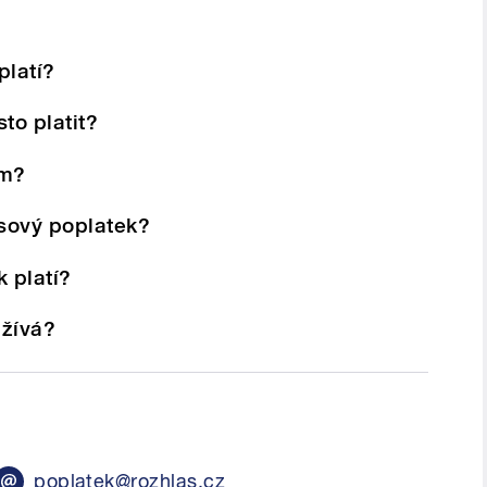
platí?
o platit?
em?
asový poplatek?
 platí?
užívá?
poplatek@rozhlas.cz