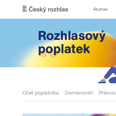
Přejít k hlavnímu obsahu
iRozhlas
Účet poplatníka
Domácnosti
Právni