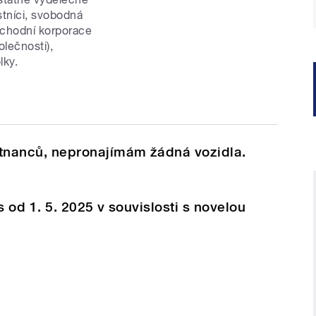
stníci, svobodná
bchodní korporace
lečnosti),
lky.
nanců, nepronajímám žádná vozidla.
 od 1. 5. 2025 v souvislosti s novelou