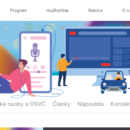
Program
mujRozhlas
Stanice
O r
cké osoby a OSVČ
Články
Nápověda
Kontak