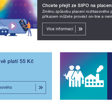
Chcete přejít ze SIPO na plac
Změnu způsobu placení rozhlasového p
příkazem můžete provést on-line a ne
Více informací
ě platí 55 Kč
 nového