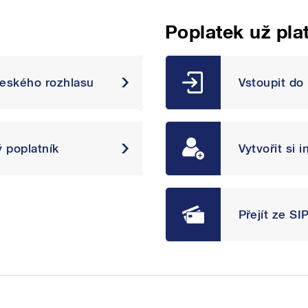
Poplatek už pla
Českého rozhlasu
Vstoupit do
ý poplatník
Vytvořit si 
Přejít ze S