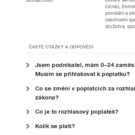
domácnosti.
činné), živno
povolání a o
(obchodní spo
družstva, spo
ČASTÉ OTÁZKY A ODPOVĚDI
Jsem podnikatel, mám 0–24 zaměst
Musím se přihlašovat k poplatku?
Co se změní v poplatcích za rozhlas
zákona?
Co je to rozhlasový poplatek?
Kolik se platí?