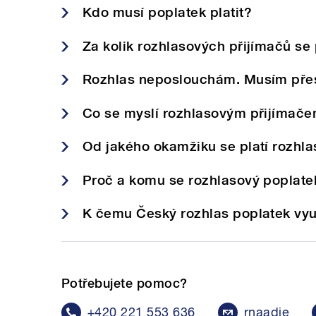
Kdo musí poplatek platit?
Za kolik rozhlasových přijímačů se 
Rozhlas neposlouchám. Musím přest
Co se myslí rozhlasovým přijímač
Od jakého okamžiku se platí rozhl
Proč a komu se rozhlasový poplatek
K čemu Český rozhlas poplatek vy
Potřebujete pomoc?
+420 221 553 636
rnaadje