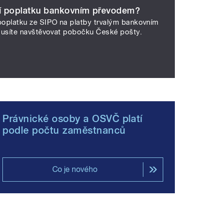
ení poplatku bankovním převodem?
oplatku ze SIPO na platby trvalým bankovním
musíte navštěvovat pobočku České pošty.
Právnické osoby a OSVČ platí
podle počtu zaměstnanců
Co je nového