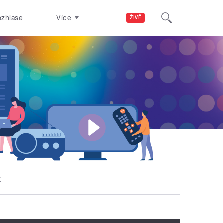
ozhlase
Více
ŽIVĚ
t