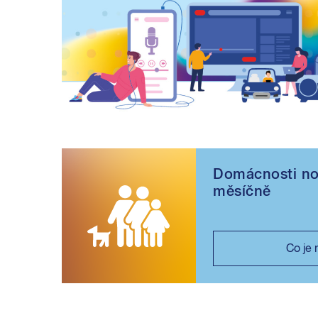
Domácnosti nov
měsíčně
Co je