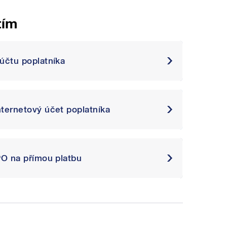
tím
 účtu poplatníka
internetový účet poplatníka
IPO na přímou platbu