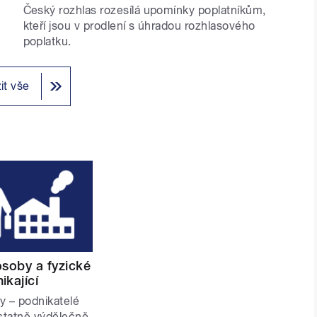
Český rozhlas rozesílá upomínky poplatníkům,
kteří jsou v prodlení s úhradou rozhlasového
poplatku.
it vše
osoby a fyzické
ikající
y – podnikatelé
statně výdělečně